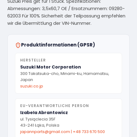
Suzuki Preis gilt für 1 Stück. Spezifikationen:
Abmessungen: 3,5x60,7 OE / Ersatznummern: 09280-
62003 Für 100% Sicherheit der Teilpassung empfehlen
wir die Übermittlung der VIN-Nummer.
Produktinformationen (GPSR)
HERSTELLER
Suzuki Motor Corporation
300 Takatsuka-cho, Minami-ku, Hamamatsu,
Japan
suzuki.co.jp
EU-VERANTWORTLICHE PERSON
Izabela Abrantowicz
ul. Tysiąclecia 35F
43-241 Łąka, Polska
japannparts@gmail.com
|
+48 733 670 500