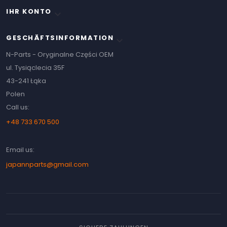
IHR KONTO

GESCHÄFTSINFORMATION
keyboard_arrow_down
N-Parts - Oryginalne Części OEM
ul. Tysiąclecia 35F
43-241 Łąka
Polen
Call us:
+48 733 670 500
Email us:
japannparts@gmail.com