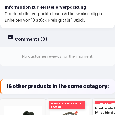
Information zur Herstellerverpackung:
Der Hersteller verpackt diesen Artikel werksseitig in
Einheiten von 10 Stück. Preis gilt für 1 Stück.
Comments (0)
No customer reviews for the moment.
16 other products in the same category:
DERZEIT NICHT AUF
DERZEIT N
LAGER
LAGER
Haubendic
Mitsubishi 