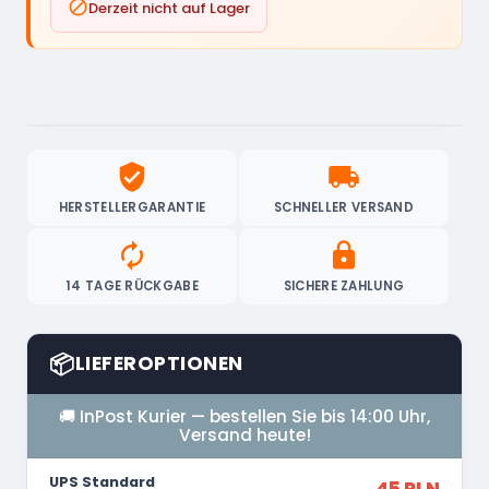

Derzeit nicht auf Lager
verified_user
local_shipping
HERSTELLERGARANTIE
SCHNELLER VERSAND
autorenew
lock
14 TAGE RÜCKGABE
SICHERE ZAHLUNG
📦
LIEFEROPTIONEN
🚚 InPost Kurier — bestellen Sie bis 14:00 Uhr,
Versand heute!
UPS Standard