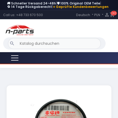
🚚 Schneller Versand 24-48h
|
🛡️ 100% Original OEM Teile
|
DERZEIT NICHT AUF LAGER
🔁 14 Tage Rückgaberecht
|
⭐ Geprüfte Kundenbewertungen
(0)
Language:

shopping_cart
Deutsch
PLN
Call us:
+48 733 670 500


search