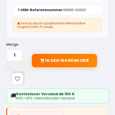
🔖
OEM-Referenznummer:
09280-62003
⚠️ Einbau durch qualifizierten Mechaniker.
Original OEM-Produkt.
Menge
IN DEN WARENKORB

favorite_border
Kostenloser Versand ab 100 €
🚚
DPD • UPS • Internationaler Versand