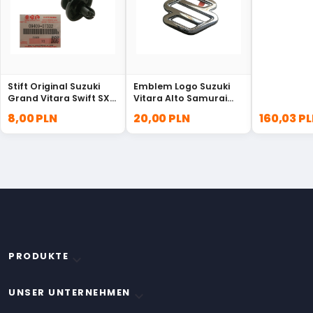
5902a134
Stift Original Suzuki
Emblem Logo Suzuki
Grand Vitara Swift SX4
Vitara Alto Samurai
Splash 09409-07332
77811-60A00-0PG
8,00 PLN
20,00 PLN
160,03 P
PRODUKTE

UNSER UNTERNEHMEN
