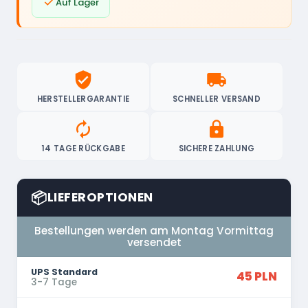

Auf Lager
verified_user
local_shipping
HERSTELLERGARANTIE
SCHNELLER VERSAND
autorenew
lock
14 TAGE RÜCKGABE
SICHERE ZAHLUNG
📦
LIEFEROPTIONEN
Bestellungen werden am Montag Vormittag
versendet
UPS Standard
45 PLN
3-7 Tage