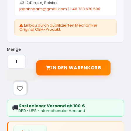
43-241 Łąka, Polska
japannparts@gmail.com
|
+48 733 670 500
⚠️ Einbau durch qualifizierten Mechaniker.
Original OEM-Produkt.
Menge
IN DEN WARENKORB

favorite_border
Kostenloser Versand ab 100 €
🚚
DPD • UPS • Internationaler Versand