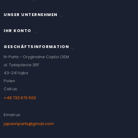

UNSER UNTERNEHMEN

IHR KONTO

GESCHÄFTSINFORMATION
keyboard_arrow_down
N-Parts - Oryginalne Części OEM
ul. Tysiąclecia 35F
43-241 Łąka
Polen
Call us:
+48 733 670 500
Email us:
japannparts@gmail.com