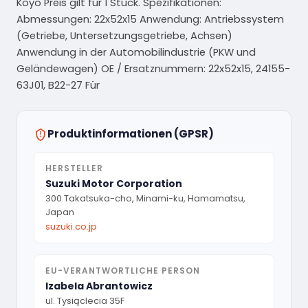
Koyo Preis gilt für 1 Stück. Spezifikationen:
Abmessungen: 22x52x15 Anwendung: Antriebssystem
(Getriebe, Untersetzungsgetriebe, Achsen)
Anwendung in der Automobilindustrie (PKW und
Geländewagen) OE / Ersatznummern: 22x52x15, 24155-
63J01, B22-27 Für
Produktinformationen (GPSR)
HERSTELLER
Suzuki Motor Corporation
300 Takatsuka-cho, Minami-ku, Hamamatsu,
Japan
suzuki.co.jp
EU-VERANTWORTLICHE PERSON
Izabela Abrantowicz
ul. Tysiąclecia 35F