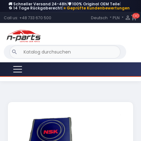
🚚 Schneller Versand 24-48h
|
🛡️ 100% Original OEM Teile
|
🔁 14 Tage Rückgaberecht
|
⭐ Geprüfte Kundenbewertungen
(0)
Language:

shopping_cart
Deutsch
PLN
Call us:
+48 733 670 500


search