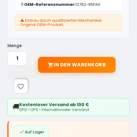
🔖
OEM-Referenznummer:
12762-85FA0
⚠️ Einbau durch qualifizierten Mechaniker.
Original OEM-Produkt.
Menge
IN DEN WARENKORB

favorite_border
Kostenloser Versand ab 100 €
🚚
DPD • UPS • Internationaler Versand

Auf Lager