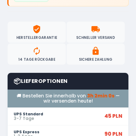
verified_user
local_shipping
HERSTELLERGARANTIE
SCHNELLER VERSAND
autorenew
lock
14 TAGE RÜCKGABE
SICHERE ZAHLUNG
📦
LIEFEROPTIONEN
🚚 Bestellen Sie innerhalb von
3h 1min 59s
—
wir versenden heute!
UPS Standard
45 PLN
3-7 Tage
UPS Express
90 PLN