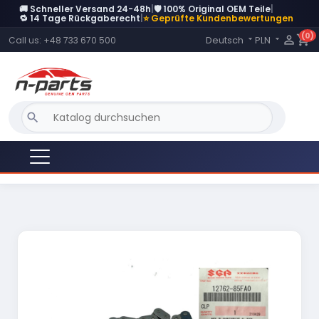
🚚 Schneller Versand 24-48h
|
🛡️ 100% Original OEM Teile
|
🔁 14 Tage Rückgaberecht
|
⭐ Geprüfte Kundenbewertungen
(0)
Language:

shopping_cart
Deutsch
PLN
Call us:
+48 733 670 500


search