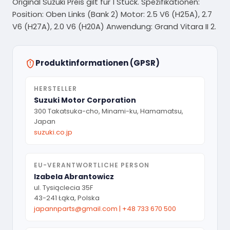
Original Suzuki Preis gilt für 1 Stück. Spezifikationen:
Position: Oben Links (Bank 2) Motor: 2.5 V6 (H25A), 2.7
V6 (H27A), 2.0 V6 (H20A) Anwendung: Grand Vitara II 2.
Produktinformationen (GPSR)
HERSTELLER
Suzuki Motor Corporation
300 Takatsuka-cho, Minami-ku, Hamamatsu,
Japan
suzuki.co.jp
EU-VERANTWORTLICHE PERSON
Izabela Abrantowicz
ul. Tysiąclecia 35F
43-241 Łąka, Polska
japannparts@gmail.com
|
+48 733 670 500