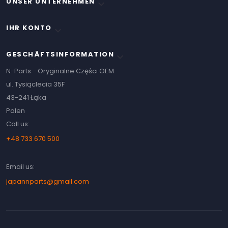
UNSER UNTERNEHMEN

IHR KONTO

GESCHÄFTSINFORMATION
keyboard_arrow_down
N-Parts - Oryginalne Części OEM
ul. Tysiąclecia 35F
43-241 Łąka
Polen
Call us:
+48 733 670 500
Email us:
japannparts@gmail.com