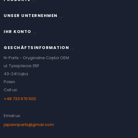

UNSER UNTERNEHMEN

IHR KONTO

GESCHÄFTSINFORMATION
keyboard_arrow_down
N-Parts - Oryginalne Części OEM
ul. Tysiąclecia 35F
43-241 Łąka
Polen
Call us:
+48 733 670 500
Email us:
japannparts@gmail.com