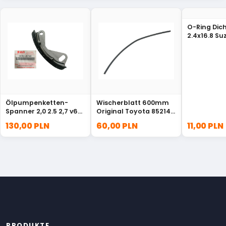
O-Ring Dic
2.4x16.8 Su
Vitara 092
Ölpumpenketten-
Wischerblatt 600mm
Spanner 2,0 2.5 2,7 v6
Original Toyota 85214-
Suzuki Grand Vitara
30380
130,00 PLN
60,00 PLN
11,00 PLN
XL-7 16781-85FA0
PRODUKTE