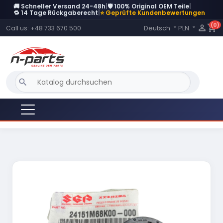
🚚 Schneller Versand 24-48h
|
🛡️ 100% Original OEM Teile
|
🔁 14 Tage Rückgaberecht
|
⭐ Geprüfte Kundenbewertungen
(0)
Language:

shopping_cart
Deutsch
PLN
Call us:
+48 733 670 500


search