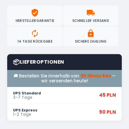
verified_user
local_shipping
HERSTELLERGARANTIE
SCHNELLER VERSAND
autorenew
lock
14 TAGE RÜCKGABE
SICHERE ZAHLUNG
📦
LIEFEROPTIONEN
🚚 Bestellen Sie innerhalb von
3h 19min 53s
—
wir versenden heute!
UPS Standard
45 PLN
3-7 Tage
UPS Express
90 PLN
1-2 Tage