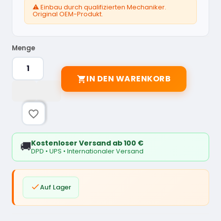
⚠️ Einbau durch qualifizierten Mechaniker.
Original OEM-Produkt.
Menge
IN DEN WARENKORB

favorite_border
Kostenloser Versand ab 100 €
🚚
DPD • UPS • Internationaler Versand

Auf Lager