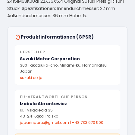
24151M68K00d1 22X36X5,4 Original Suzuki Preis gilt für 1
Stück. Spezifikationen: Innendurchmesser: 22 mm
Außendurchmesser: 36 mm Höhe: 5.
Produktinformationen (GPSR)
HERSTELLER
Suzuki Motor Corporation
300 Takatsuka-cho, Minami-ku, Hamamatsu,
Japan
suzuki.co.jp
EU-VERANTWORTLICHE PERSON
Izabela Abrantowicz
ul. Tysiąclecia 35F
43-241 Łąka, Polska
japannparts@gmail.com
|
+48 733 670 500