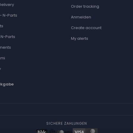
Delivery
Order tracking
- N-Parts
Anmelden
ts
Create account
 N-Parts
My alerts
ments
ami
y
ckgabe
SICHERE ZAHLUNGEN