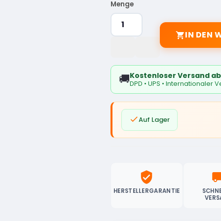
Menge
IN DEN

Kostenloser Versand ab
🚚
DPD • UPS • Internationaler 

Auf Lager
verified_user
local_sh
HERSTELLERGARANTIE
SCHNE
VERS