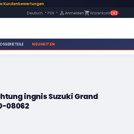
te Kundenbewertungen
Language:

shopping_cart
Deutsch
PLN
Anmelden
Warenkorb
(0)


OSSERIETEILE
NEUHEITEN
htung ingnis Suzuki Grand
20-08062