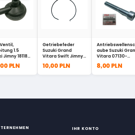
entil,
Getriebefeder
Antriebswellensc
eitung 1.5
Suzuki Grand
aube Suzuki Gra
i Jimny 18118-
Vitara Swift Jimny
Vitara 07130-
00
09388-00019
0850A
,00 PLN
10,00 PLN
8,00 PLN
NTERNEHMEN
IHR KONTO