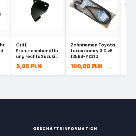
e La
838
hr
Griff,
Zahnriemen Toyota
nd
Frontscheibenöffn
Lexus camry 3.0 v6
ung rechts Suzuki
13568-YZZ10
Samurai 72411-
5,00 PLN
100,00 PLN
200
80000
GESCHÄFTSINFORMATION