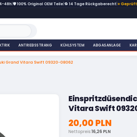
24-48h
|
🛡️ 100% Original OEM Teile
|
🔁 14 Tage Rückgaberecht
|
⭐ Geprüf
KTRIK
ANTRIEBSSTRANG
KÜHLSYSTEM
ABGASANLAGE
KAR
uki Grand Vitara Swift 09320-08062
Einspritzdüsendic
Vitara Swift 093
20,00 PLN
Nettopreis:
16,26 PLN