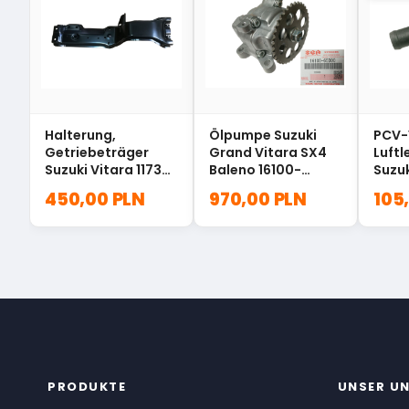
Halterung,
Ölpumpe Suzuki
PCV-V
Getriebeträger
Grand Vitara SX4
Luftl
Suzuki Vitara 11730-
Baleno 16100-
Suzuk
58B23
65D00
84A
450,00 PLN
970,00 PLN
105
PRODUKTE
UNSER U