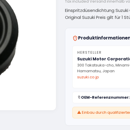
Tax included
Versand innerhalb v
Einspritzdüsendichtung Suzuki
Original Suzuki Preis gilt für 1 St
Produktinformatione
HERSTELLER
Suzuki Motor Corporat
300 Takatsuka-cho, Minami
Hamamatsu, Japan
suzuki.co.jp
🔖
OEM-Referenznummer:
⚠️ Einbau durch qualifizier