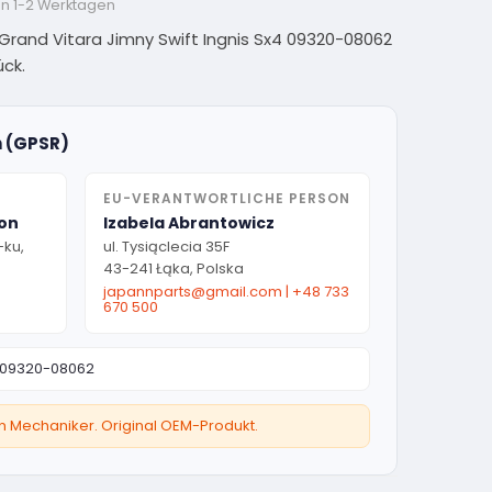
on 1-2 Werktagen
 Grand Vitara Jimny Swift Ingnis Sx4 09320-08062
ück.
n (GPSR)
EU-VERANTWORTLICHE PERSON
ion
Izabela Abrantowicz
-ku,
ul. Tysiąclecia 35F
43-241 Łąka, Polska
japannparts@gmail.com
|
+48 733
670 500
09320-08062
ten Mechaniker. Original OEM-Produkt.