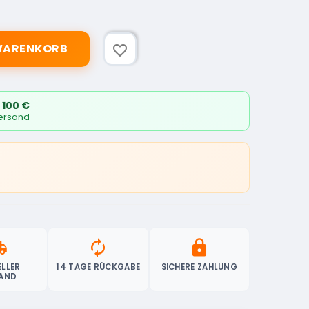
 WARENKORB
favorite_border
 100 €
Versand
ipping
autorenew
lock
LLER
14 TAGE RÜCKGABE
SICHERE ZAHLUNG
AND