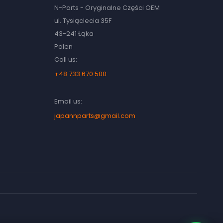
N-Parts - Oryginalne Części OEM
ul. Tysiąclecia 35F
43-241 Łąka
Polen
Call us:
+48 733 670 500
Email us:
japannparts@gmail.com