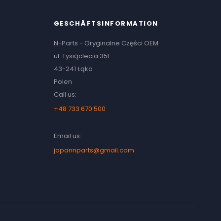
GESCHÄFTSINFORMATION
N-Parts - Oryginalne Części OEM
ul. Tysiąclecia 35F
43-241 Łąka
Polen
Call us:
+48 733 670 500
Email us:
japannparts@gmail.com