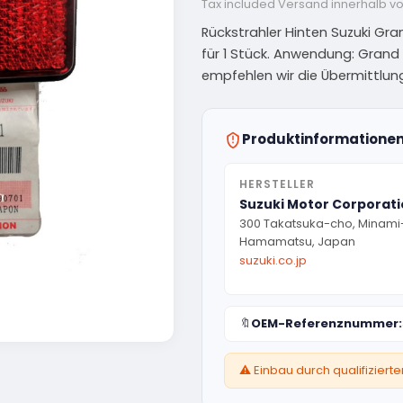
Tax included
Versand innerhalb v
Rückstrahler Hinten Suzuki Grand
für 1 Stück. Anwendung: Grand V
empfehlen wir die Übermittlu
Produktinformatione
HERSTELLER
Suzuki Motor Corporat
300 Takatsuka-cho, Minami
Hamamatsu, Japan
suzuki.co.jp
🔖
OEM-Referenznummer:
⚠️ Einbau durch qualifizier