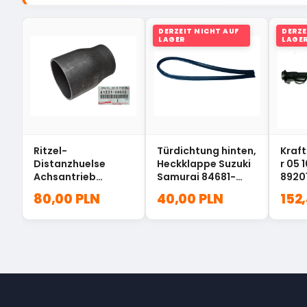
DERZEIT NICHT AUF
DERZE
LAGER
LAGE
Ritzel-
Türdichtung hinten,
Kraft
Distanzhuelse
Heckklappe Suzuki
r 05 
Achsantrieb
Samurai 84681-
8920
Toyota Lexus
80001
80,00 PLN
40,00 PLN
152
41231-30050