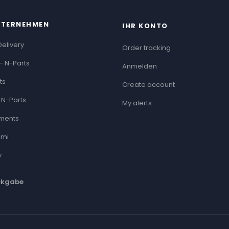
NTERNEHMEN
IHR KONTO
Delivery
Order tracking
- N-Parts
Anmelden
ts
Create account
 N-Parts
My alerts
ments
ami
y
ckgabe