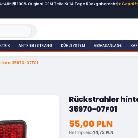
24-48h
|
🛡️ 100% Original OEM Teile
|
🔁 14 Tage Rückgaberecht
|
⭐ Geprüf
KTRIK
ANTRIEBSSTRANG
KÜHLSYSTEM
ABGASANLAGE
KAR
Vitara 35970-07F01
Rückstrahler hint
35970-07F01
55,00 PLN
Nettopreis:
44,72 PLN