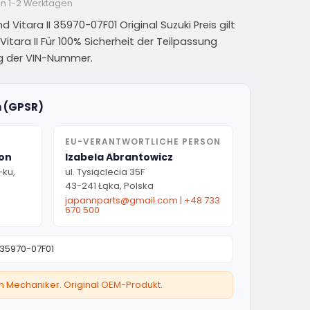
on 1-2 Werktagen
 Vitara II 35970-07F01 Original Suzuki Preis gilt
itara II Für 100% Sicherheit der Teilpassung
ng der VIN-Nummer.
n (GPSR)
EU-VERANTWORTLICHE PERSON
ion
Izabela Abrantowicz
-ku,
ul. Tysiąclecia 35F
43-241 Łąka, Polska
japannparts@gmail.com
|
+48 733
670 500
35970-07F01
ten Mechaniker. Original OEM-Produkt.