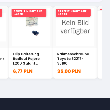
DERZEIT NICHT AUF
DERZEIT NICHT AUF
DERZ
LAGER
LAGER
LAGE
Hau
Outl
590
Clip Halterung
Rahmenschraube
enk
Radlauf Pajero
Toyota 52217-
L200 Galant
35180
Carisma MB138567
6,77 PLN
35,00 PLN
152