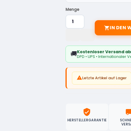
Menge
IN DEN

Kostenloser Versand ab
🚚
DPD • UPS • Internationaler 

Letzte Artikel auf Lager
verified_user
local_sh
HERSTELLERGARANTIE
SCHNE
VERS