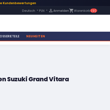
te Kundenbewertungen
Language:

shopping_cart
Deutsch
PLN
Anmelden
Warenkorb
(0)


OSSERIETEILE
NEUHEITEN
en Suzuki Grand Vitara