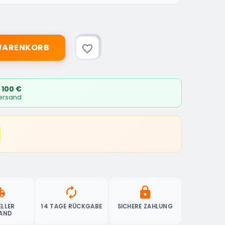
 WARENKORB
favorite_border
 100 €
Versand
ipping
autorenew
lock
LLER
14 TAGE RÜCKGABE
SICHERE ZAHLUNG
AND