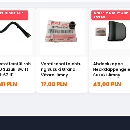
IT NICHT AUF
DERZEIT NICHT AUF
R
LAGER
stoffeinfüllroh
Ventilschaftdichtu
Abdeckkappe
10 Suzuki Swift
ng Suzuki Grand
Heckklappengel
1-62J11
Vitara Jimny
Suzuki Jimny
09289-06003
83950-77R00
,41 PLN
17,00 PLN
45,00 PLN