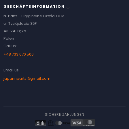
GESCHÄFTSINFORMATION
keyboard_arrow_down
N-Parts - Oryginalne Części OEM
ul. Tysiąclecia 35F
43-241 Łąka
Polen
Call us:
+48 733 670 500
Email us:
japannparts@gmail.com
SICHERE ZAHLUNGEN