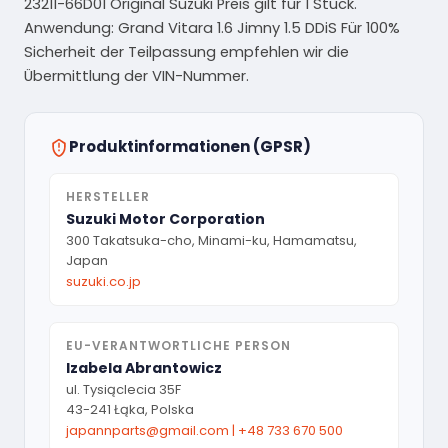
23211-66D01 Original Suzuki Preis gilt für 1 Stück.
Anwendung: Grand Vitara 1.6 Jimny 1.5 DDiS Für 100%
Sicherheit der Teilpassung empfehlen wir die
Übermittlung der VIN-Nummer.
Produktinformationen (GPSR)
HERSTELLER
Suzuki Motor Corporation
300 Takatsuka-cho, Minami-ku, Hamamatsu,
Japan
suzuki.co.jp
EU-VERANTWORTLICHE PERSON
Izabela Abrantowicz
ul. Tysiąclecia 35F
43-241 Łąka, Polska
japannparts@gmail.com
|
+48 733 670 500