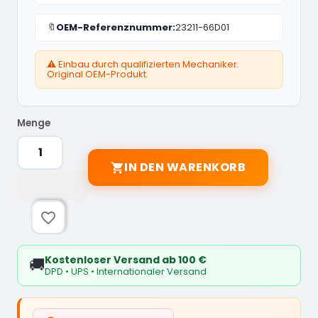
🔖
OEM-Referenznummer:
23211-66D01
⚠️ Einbau durch qualifizierten Mechaniker.
Original OEM-Produkt.
Menge
IN DEN WARENKORB

favorite_border
Kostenloser Versand ab 100 €
🚚
DPD • UPS • Internationaler Versand