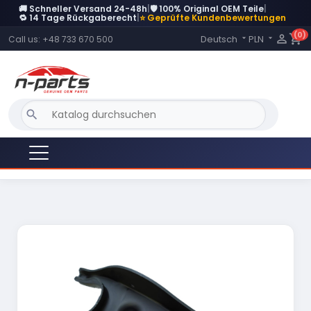
🚚 Schneller Versand 24-48h
|
🛡️ 100% Original OEM Teile
|
DERZEIT NICHT AUF LAGER
🔁 14 Tage Rückgaberecht
|
⭐ Geprüfte Kundenbewertungen
(0)
Language:

shopping_cart
Deutsch
PLN
Call us:
+48 733 670 500


search