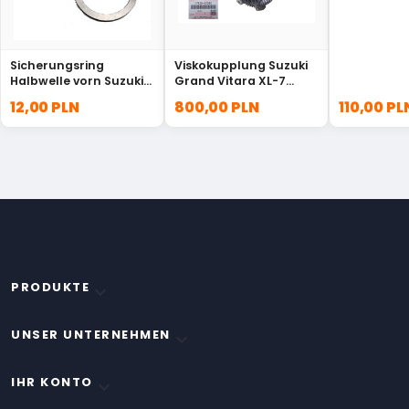
Sicherungsring
Viskokupplung Suzuki
Halbwelle vorn Suzuki
Grand Vitara XL-7
Grand Vitara XL-7
17120-52D10
12,00 PLN
800,00 PLN
110,00 PL
44182-60A01
PRODUKTE

UNSER UNTERNEHMEN

IHR KONTO
