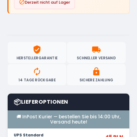

Derzeit nicht auf Lager
verified_user
local_shipping
HERSTELLERGARANTIE
SCHNELLER VERSAND
autorenew
lock
14 TAGE RÜCKGABE
SICHERE ZAHLUNG
📦
LIEFEROPTIONEN
🚚 InPost Kurier — bestellen Sie bis 14:00 Uhr,
Versand heute!
UPS Standard