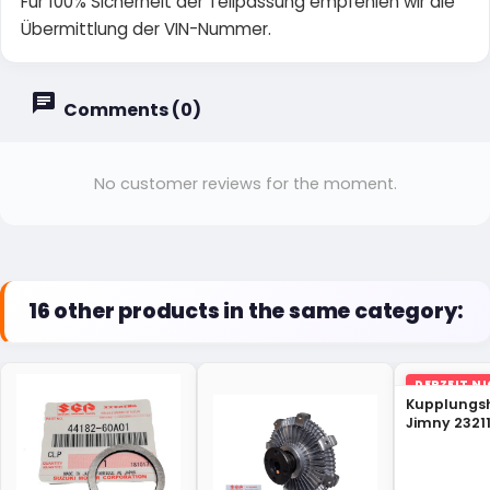
Für 100% Sicherheit der Teilpassung empfehlen wir die
Übermittlung der VIN-Nummer.
Comments (0)
No customer reviews for the moment.
16 other products in the same category:
DERZEIT N
LAGER
Kupplungsh
Jimny 2321