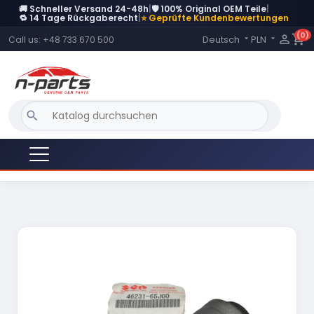
🚚 Schneller Versand 24-48h
|
🛡️ 100% Original OEM Teile
|
🔁 14 Tage Rückgaberecht
|
⭐ Geprüfte Kundenbewertungen
(0)
Language:

shopping_cart
Deutsch
PLN
Call us:
+48 733 670 500


search