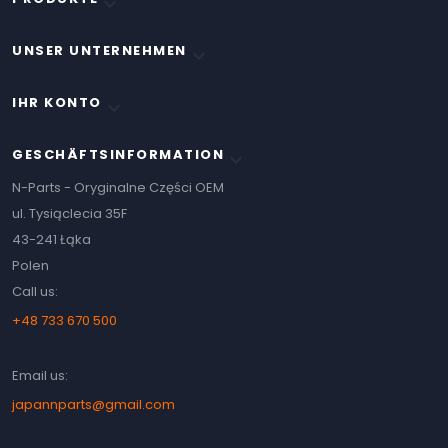

UNSER UNTERNEHMEN

IHR KONTO

GESCHÄFTSINFORMATION
keyboard_arrow_down
N-Parts - Oryginalne Części OEM
ul. Tysiąclecia 35F
43-241 Łąka
Polen
Call us:
+48 733 670 500
Email us:
japannparts@gmail.com