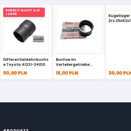
DERZEIT NICHT AUF
LAGER
Kugellager
2rs 25x62x1
63052RS
Differentialdehnbuchs
Buchse im
e Toyota 41231-24010
Verteilergetriebe
Suzuki Samurai 29962-
50,00 PLN
15,00 PLN
30,00 PL
80050
PRODUKTE