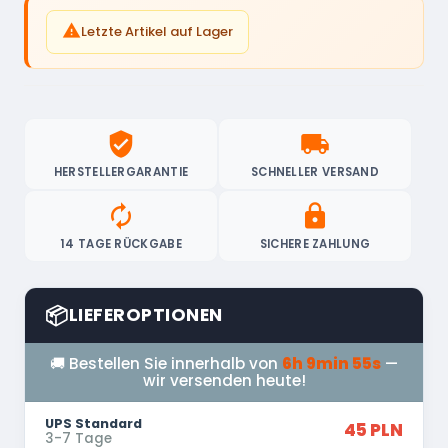

Letzte Artikel auf Lager
verified_user
local_shipping
HERSTELLERGARANTIE
SCHNELLER VERSAND
autorenew
lock
14 TAGE RÜCKGABE
SICHERE ZAHLUNG
📦
LIEFEROPTIONEN
🚚 Bestellen Sie innerhalb von
6h 9min 54s
—
wir versenden heute!
UPS Standard
45 PLN
3-7 Tage