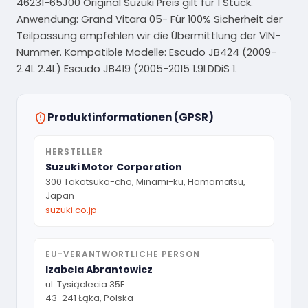
46231-65J00 Original Suzuki Preis gilt für 1 Stück.
Anwendung: Grand Vitara 05- Für 100% Sicherheit der
Teilpassung empfehlen wir die Übermittlung der VIN-
Nummer. Kompatible Modelle: Escudo JB424 (2009-
2.4L 2.4L) Escudo JB419 (2005-2015 1.9LDDiS 1.
Produktinformationen (GPSR)
HERSTELLER
Suzuki Motor Corporation
300 Takatsuka-cho, Minami-ku, Hamamatsu,
Japan
suzuki.co.jp
EU-VERANTWORTLICHE PERSON
Izabela Abrantowicz
ul. Tysiąclecia 35F
43-241 Łąka, Polska