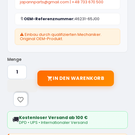
japannparts@gmail.com
|
+48 733 670 500
🔖
OEM-Referenznummer:
46231-65J00
⚠️ Einbau durch qualifizierten Mechaniker.
Original OEM-Produkt.
Menge
IN DEN WARENKORB

favorite_border
Kostenloser Versand ab 100 €
🚚
DPD • UPS • Internationaler Versand