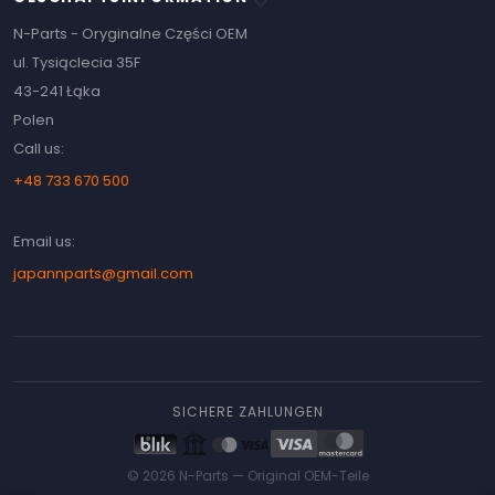
keyboard_arrow_down
N-Parts - Oryginalne Części OEM
ul. Tysiąclecia 35F
43-241 Łąka
Polen
Call us:
+48 733 670 500
Email us:
japannparts@gmail.com
SICHERE ZAHLUNGEN
© 2026 N-Parts —
Original OEM-Teile