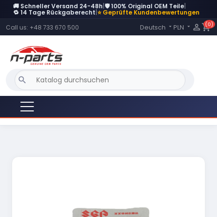
🚚 Schneller Versand 24-48h
|
🛡️ 100% Original OEM Teile
|
DERZEIT NICHT AUF LAGER
🔁 14 Tage Rückgaberecht
|
⭐ Geprüfte Kundenbewertungen
(0)
Language:

shopping_cart
Deutsch
PLN
Call us:
+48 733 670 500


search