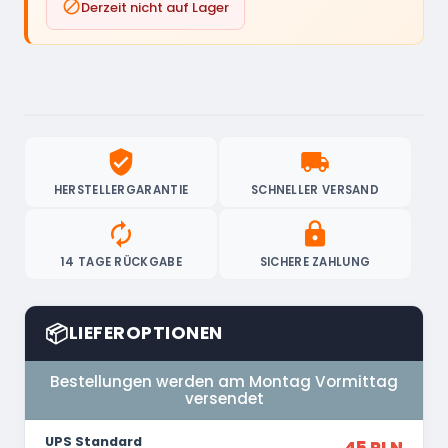

Derzeit nicht auf Lager
verified_user
local_shipping
HERSTELLERGARANTIE
SCHNELLER VERSAND
autorenew
lock
14 TAGE RÜCKGABE
SICHERE ZAHLUNG
📦
LIEFEROPTIONEN
Bestellungen werden am Montag Vormittag
versendet
UPS Standard