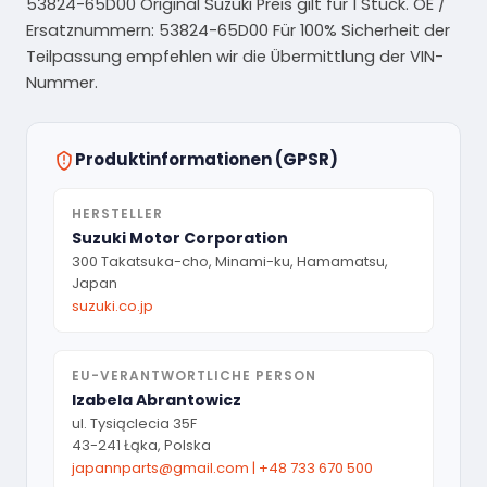
53824-65D00 Original Suzuki Preis gilt für 1 Stück. OE /
Ersatznummern: 53824-65D00 Für 100% Sicherheit der
Teilpassung empfehlen wir die Übermittlung der VIN-
Nummer.
Produktinformationen (GPSR)
HERSTELLER
Suzuki Motor Corporation
300 Takatsuka-cho, Minami-ku, Hamamatsu,
Japan
suzuki.co.jp
EU-VERANTWORTLICHE PERSON
Izabela Abrantowicz
ul. Tysiąclecia 35F
43-241 Łąka, Polska
japannparts@gmail.com
|
+48 733 670 500