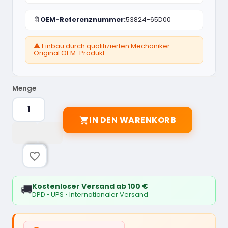
🔖
OEM-Referenznummer:
53824-65D00
⚠️ Einbau durch qualifizierten Mechaniker.
Original OEM-Produkt.
Menge
IN DEN WARENKORB

favorite_border
Kostenloser Versand ab 100 €
🚚
DPD • UPS • Internationaler Versand