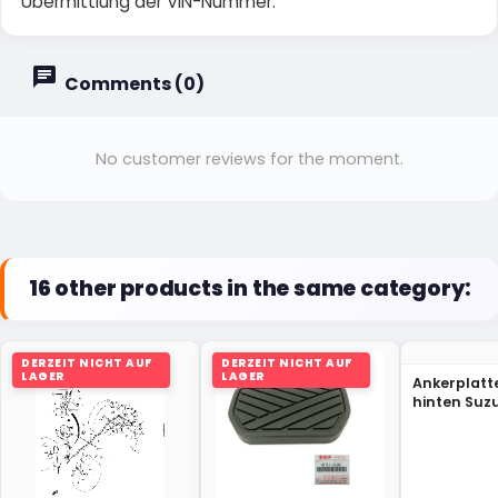
Übermittlung der VIN-Nummer.
Comments (0)
No customer reviews for the moment.
16 other products in the same category:
DERZEIT NICHT AUF
DERZEIT NICHT AUF
LAGER
LAGER
Ankerplatt
hinten Suz
Vitara XL-7
52D00