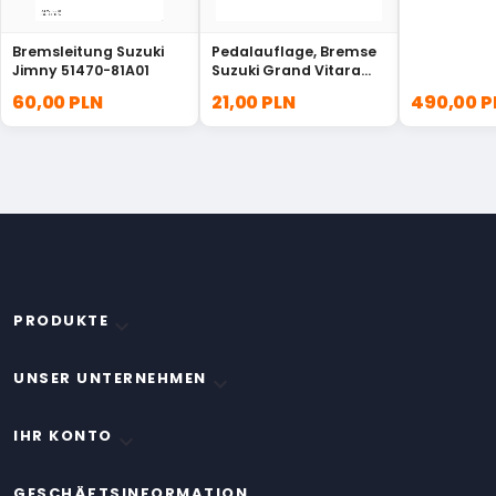
Bremsleitung Suzuki
Pedalauflage, Bremse
Jimny 51470-81A01
Suzuki Grand Vitara
Swift Jimny 49751-
60,00 PLN
21,00 PLN
490,00 P
58J10
PRODUKTE

UNSER UNTERNEHMEN

IHR KONTO

GESCHÄFTSINFORMATION