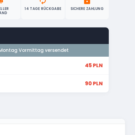
ipping
autorenew
lock
LLER
14 TAGE RÜCKGABE
SICHERE ZAHLUNG
AND
Montag Vormittag versendet
45 PLN
90 PLN