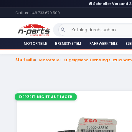
🚚 Schneller Versand 
Call us:
+48 733 670 500
search
MOTORTEILE
BREMSSYSTEM
FAHRWERKTEILE
ELE
Startseite
Motorteile
Kugelgelenk-Dichtung Suzuki Sam
DERZEIT NICHT AUF LAGER