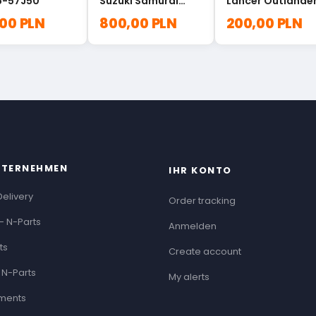
5-57J50
Suzuki Samurai
Lancer Outlande
27103-83000
ASX 2824A007
,00 PLN
800,00 PLN
200,00 PLN
NTERNEHMEN
IHR KONTO
Delivery
Order tracking
- N-Parts
Anmelden
ts
Create account
 N-Parts
My alerts
ments