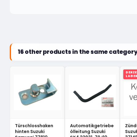
16 other products in the same category
DERZE
LAGE
Türschlosshaken
Automatikgetriebe
Zünd
hinten Suzuki
ölleitung Suzuki
Suzu