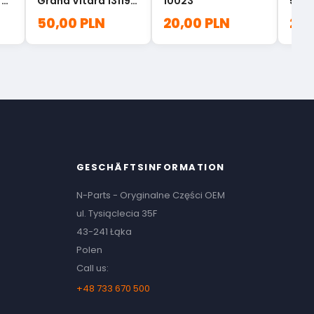
r
Grand Vitara 13119-
10023
54m
77E00
432
50,00 PLN
20,00 PLN
20,
CZ2
GESCHÄFTSINFORMATION
N-Parts - Oryginalne Części OEM
ul. Tysiąclecia 35F
43-241 Łąka
Polen
Call us:
+48 733 670 500