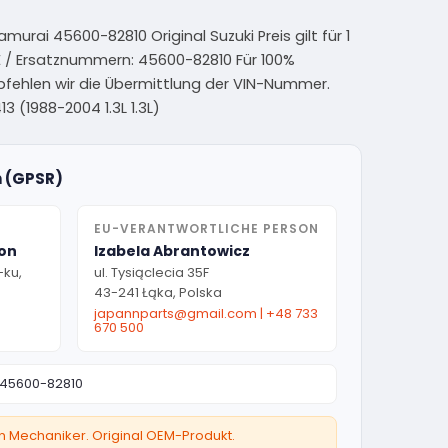
urai 45600-82810 Original Suzuki Preis gilt für 1
 / Ersatznummern: 45600-82810 Für 100%
pfehlen wir die Übermittlung der VIN-Nummer.
3 (1988-2004 1.3L 1.3L)
n (GPSR)
EU-VERANTWORTLICHE PERSON
ion
Izabela Abrantowicz
-ku,
ul. Tysiąclecia 35F
43-241 Łąka, Polska
japannparts@gmail.com
|
+48 733
670 500
45600-82810
ten Mechaniker. Original OEM-Produkt.