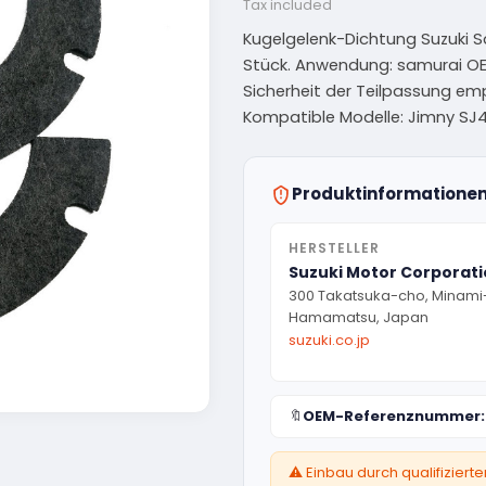
Tax included
Kugelgelenk-Dichtung Suzuki Sam
Stück. Anwendung: samurai OE
Sicherheit der Teilpassung em
Kompatible Modelle: Jimny SJ41
Produktinformatione
HERSTELLER
Suzuki Motor Corporat
300 Takatsuka-cho, Minami
Hamamatsu, Japan
suzuki.co.jp
🔖
OEM-Referenznummer:
⚠️ Einbau durch qualifizier