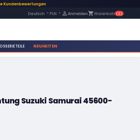
te Kundenbewertungen
Language:

shopping_cart
Deutsch
PLN
Anmelden
Warenkorb
(0)


OSSERIETEILE
NEUHEITEN
tung Suzuki Samurai 45600-