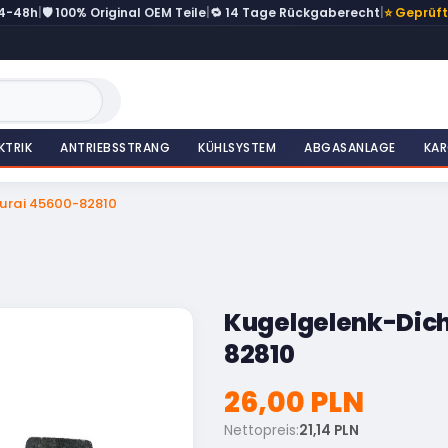
24-48h
|
🛡️ 100% Original OEM Teile
|
🔁 14 Tage Rückgaberecht
|
⭐ Geprüf
KTRIK
ANTRIEBSSTRANG
KÜHLSYSTEM
ABGASANLAGE
KAR
urai 45600-82810
Kugelgelenk-Dich
82810
26,00 PLN
Nettopreis:
21,14 PLN