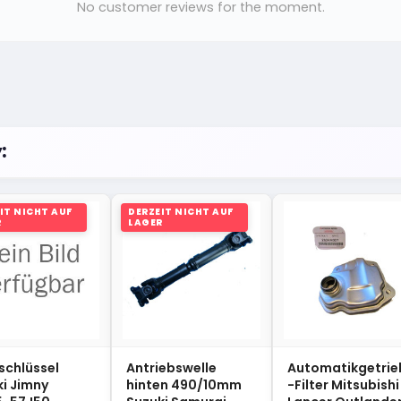
No customer reviews for the moment.
:
IT NICHT AUF
DERZEIT NICHT AUF
R
LAGER
schlüssel
Antriebswelle
Automatikgetrie
ki Jimny
hinten 490/10mm
-Filter Mitsubishi