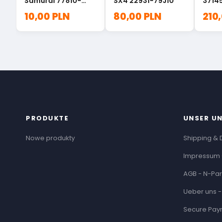
Samurai 77810-
SX4 22931-79J10
3714
60021
10,00 PLN
80,00 PLN
210
PRODUKTE
UNSER U
Nowe produkty
Shipping & 
Impressum 
AGB - N-Par
Ueber uns -
Secure Pay