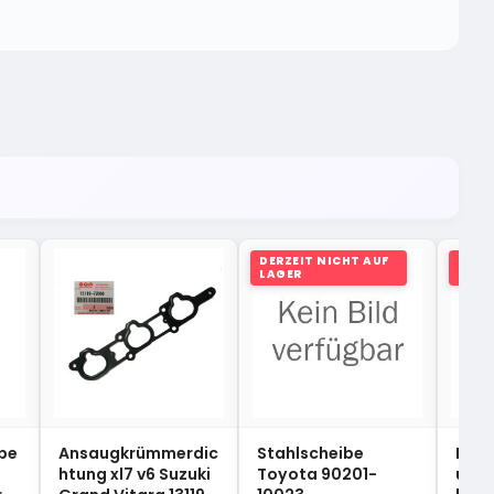
DERZEIT NICHT AUF
DERZ
LAGER
LAGE
be
Ansaugkrümmerdic
Stahlscheibe
Radk
htung xl7 v6 Suzuki
Toyota 90201-
uss 