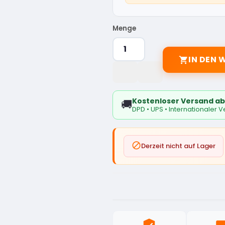
Menge
IN DEN

Kostenloser Versand ab
🚚
DPD • UPS • Internationaler 

Derzeit nicht auf Lager