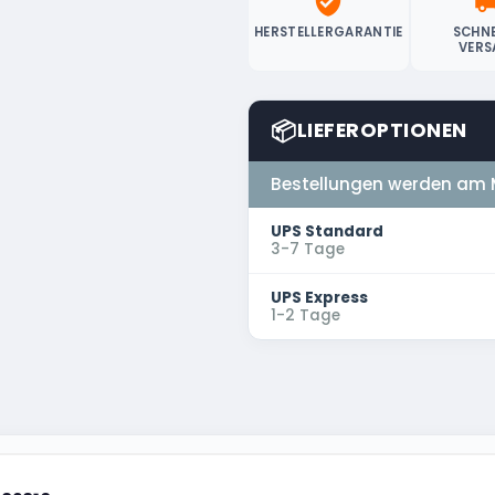
verified_user
local_sh
HERSTELLERGARANTIE
SCHNE
VERS
📦
LIEFEROPTIONEN
Bestellungen werden am 
UPS Standard
3-7 Tage
UPS Express
1-2 Tage