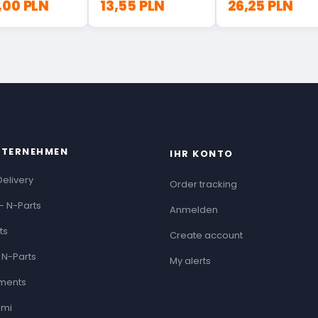
,00 PLN
13,55 PLN
26,25 PLN
NTERNEHMEN
IHR KONTO
Delivery
Order tracking
- N-Parts
Anmelden
ts
Create account
 N-Parts
My alerts
ments
ami