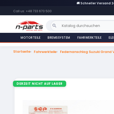
🚚 Schneller Versand 
Call us:
+48 733 670 500
search
MOTORTEILE
BREMSSYSTEM
FAHRWERKTEILE
ELE
Startseite
Fahrwerkteile
Federnanschlag Suzuki Grand V
DERZEIT NICHT AUF LAGER