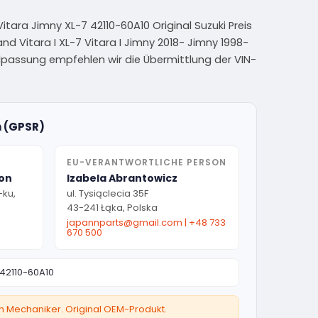
tara Jimny XL-7 42110-60A10 Original Suzuki Preis
and Vitara I XL-7 Vitara I Jimny 2018- Jimny 1998-
eilpassung empfehlen wir die Übermittlung der VIN-
n (GPSR)
EU-VERANTWORTLICHE PERSON
ion
Izabela Abrantowicz
-ku,
ul. Tysiąclecia 35F
43-241 Łąka, Polska
japannparts@gmail.com
|
+48 733
670 500
42110-60A10
ten Mechaniker. Original OEM-Produkt.