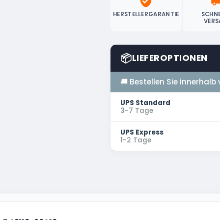
verified_user
local_sh
HERSTELLERGARANTIE
SCHNE
VERS
📦
LIEFEROPTIONEN
🚚 Bestellen Sie innerhalb
UPS Standard
3-7 Tage
UPS Express
1-2 Tage