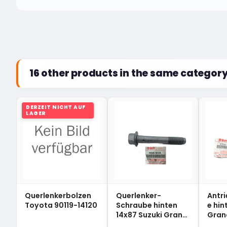
16 other products in the same category
DERZEIT NICHT AUF
LAGER
Querlenkerbolzen
Querlenker-
Antr
Toyota 90119-14120
Schraube hinten
e hin
14x87 Suzuki Grand
Gran
Vitara 09103-14028
2756