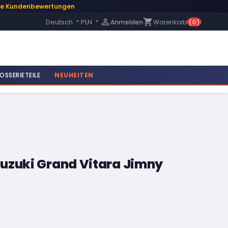
te Kundenbewertungen
Language:

shopping_cart
Deutsch
PLN
Anmelden
Warenkorb
(0)


OSSERIETEILE
NEUHEITEN
uzuki Grand Vitara Jimny