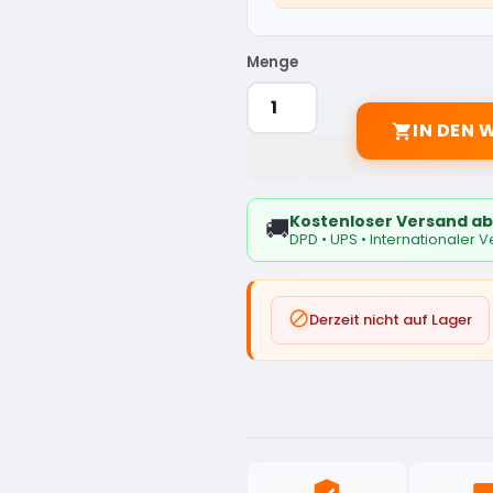
Menge
IN DEN

Kostenloser Versand ab
🚚
DPD • UPS • Internationaler 

Derzeit nicht auf Lager