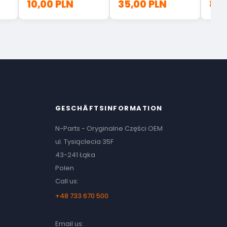
10,00 PLN
35,00 PLN
88,
GESCHÄFTSINFORMATION
N-Parts - Oryginalne Części OEM
ul. Tysiąclecia 35F
43-241 Łąka
Polen
Call us:
+48 733 670 500
Email us: