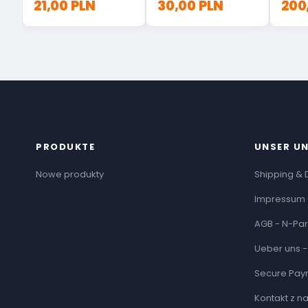
21,00 PLN
30,00 PLN
200
PRODUKTE
UNSER U
Nowe produkty
Shipping & 
Impressum 
AGB - N-Par
Ueber uns -
Secure Pay
Kontakt z n