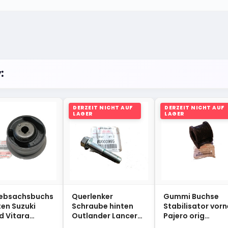
:
DERZEIT NICHT AUF
DERZEIT NICHT AUF
LAGER
LAGER
iebsachsbuchs
Querlenker
Gummi Buchse
ten Suzuki
Schraube hinten
Stabilisator vorn
d Vitara
Outlander Lancer
Pajero orig
1-66J01
ASX MU000995
MR554271