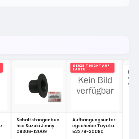
DERZEIT NICHT AUF
LAGER
Nade
Getr
Gran
299
Schaltstangenbuc
Aufhängungsunterl
e
hse Suzuki Jimny
egscheibe Toyota
09306-12009
52278-30080