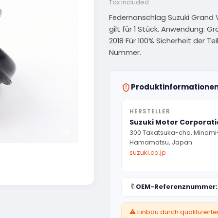
Tax included
Federnanschlag Suzuki Grand Vi
gilt für 1 Stück. Anwendung: Gr
2018 Für 100% Sicherheit der T
Nummer.
Produktinformatione
HERSTELLER
Suzuki Motor Corporat
300 Takatsuka-cho, Minami
Hamamatsu, Japan
suzuki.co.jp
🔖
OEM-Referenznummer:
⚠️ Einbau durch qualifizier