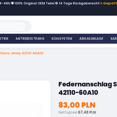
24-48h
|
🛡️ 100% Original OEM Teile
|
🔁 14 Tage Rückgaberecht
|
⭐ Geprüf
KTRIK
ANTRIEBSSTRANG
KÜHLSYSTEM
ABGASANLAGE
KAR
itara Jimny 42110-60A10
Federnanschlag S
42110-60A10
83,00 PLN
Nettopreis:
67,48 PLN