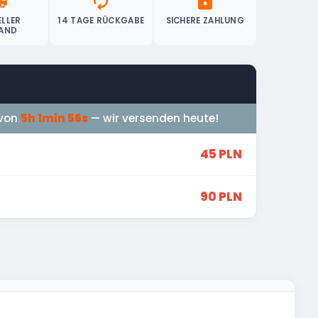
ipping
autorenew
lock
LLER
14 TAGE RÜCKGABE
SICHERE ZAHLUNG
AND
 von
5h 1min 55s
— wir versenden heute!
45 PLN
90 PLN