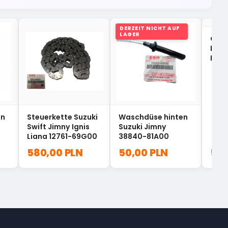
DERZEIT NICHT AUF
LAGER
Ölab
Kurb
Lanc
ASX 
en
Steuerkette Suzuki
Waschdüse hinten
Swift Jimny Ignis
Suzuki Jimny
Liana 12761-69G00
38840-81A00
580,00 PLN
50,00 PLN
55,