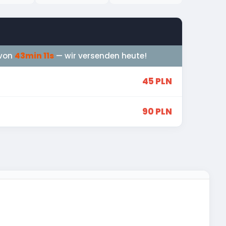
 von
43min 10s
— wir versenden heute!
45 PLN
90 PLN