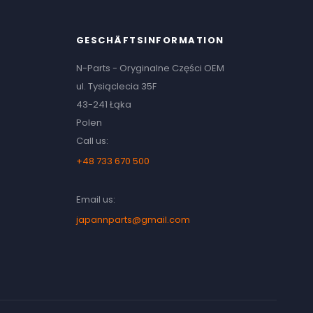
GESCHÄFTSINFORMATION
N-Parts - Oryginalne Części OEM
ul. Tysiąclecia 35F
43-241 Łąka
Polen
Call us:
+48 733 670 500
Email us:
japannparts@gmail.com