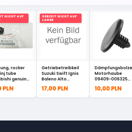
IT NICHT AUF
DERZEIT NICHT AUF
R
LAGER
ung, rocker
Getriebetreibkeil
Dämpfungsbolz
inj tube
Suzuki Swift Ignis
Motorhaube
bishi genuine
Baleno Alto
09409-006325
o 3.2 d
24471M76M00
Suzuki 09409-
0 PLN
17,00 PLN
10,00 PLN
3153
06325