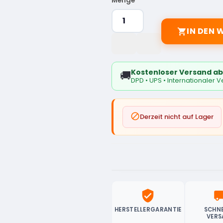
Menge
IN DEN

Kostenloser Versand ab
🚚
DPD • UPS • Internationaler 

Derzeit nicht auf Lager
verified_user
local_sh
HERSTELLERGARANTIE
SCHNE
VERS