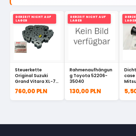
DERZEIT NICHT AUF
DERZEIT NICHT AUF
DERZE
LAGER
LAGER
LAGE
Steuerkette
Rahmenaufhängun
Dicht
Original Suzuki
g Toyota 52206-
case 
Grand Vitara XL-7
35040
Mitsu
12761-85FA0
pajer
760,00 PLN
130,00 PLN
5,5
ME20