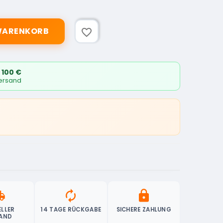
 WARENKORB
favorite_border
 100 €
Versand
ipping
autorenew
lock
LLER
14 TAGE RÜCKGABE
SICHERE ZAHLUNG
AND