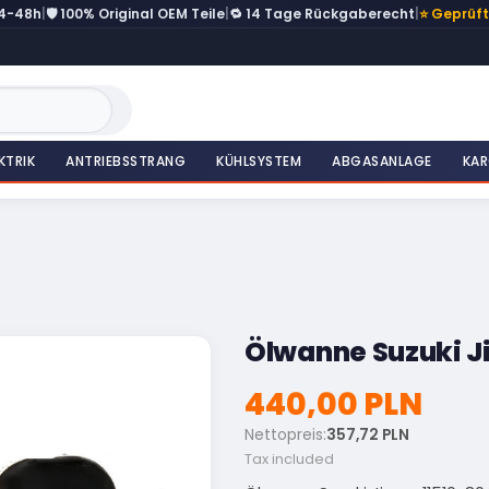
24-48h
|
🛡️ 100% Original OEM Teile
|
🔁 14 Tage Rückgaberecht
|
⭐ Geprüf
KTRIK
ANTRIEBSSTRANG
KÜHLSYSTEM
ABGASANLAGE
KAR
Ölwanne Suzuki J
440,00 PLN
Nettopreis:
357,72 PLN
Tax included