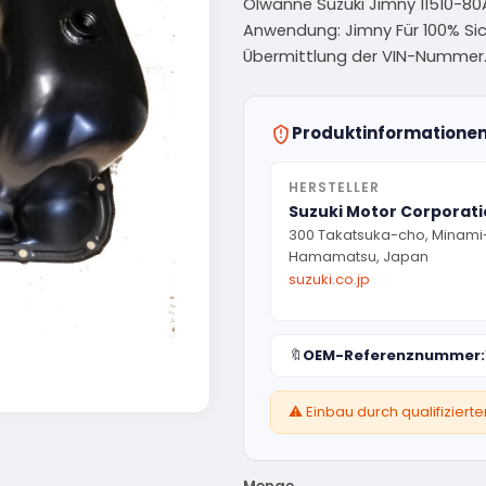
Ölwanne Suzuki Jimny 11510-80A01
Anwendung: Jimny Für 100% Sic
Übermittlung der VIN-Nummer
Produktinformatione
HERSTELLER
Suzuki Motor Corporat
300 Takatsuka-cho, Minami
Hamamatsu, Japan
suzuki.co.jp
🔖
OEM-Referenznummer:
⚠️ Einbau durch qualifizier