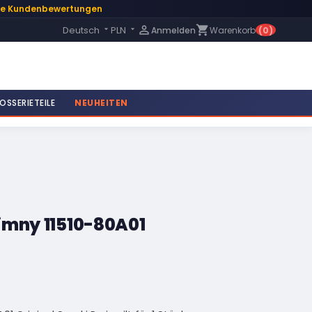
te Kundenbewertungen
Language:

shopping_cart
Deutsch
PLN
Anmelden
Warenkorb
(0)


OSSERIETEILE
NEUHEITEN
imny 11510-80A01