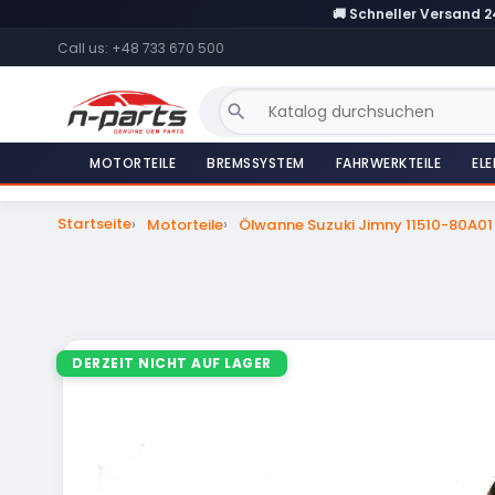
🚚 Schneller Versand 
Call us:
+48 733 670 500
search
MOTORTEILE
BREMSSYSTEM
FAHRWERKTEILE
ELE
Startseite
Motorteile
Ölwanne Suzuki Jimny 11510-80A01
DERZEIT NICHT AUF LAGER