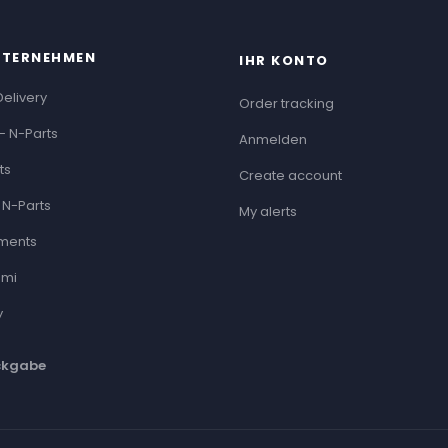
NTERNEHMEN
IHR KONTO
Delivery
Order tracking
- N-Parts
Anmelden
ts
Create account
 N-Parts
My alerts
ments
ami
y
ckgabe