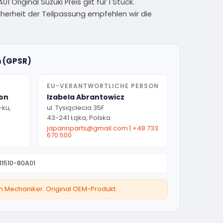
 Original Suzuki Preis gilt für 1 Stück.
herheit der Teilpassung empfehlen wir die
.
n (GPSR)
EU-VERANTWORTLICHE PERSON
ion
Izabela Abrantowicz
-ku,
ul. Tysiąclecia 35F
43-241 Łąka, Polska
japannparts@gmail.com
|
+48 733
670 500
11510-80A01
ten Mechaniker. Original OEM-Produkt.