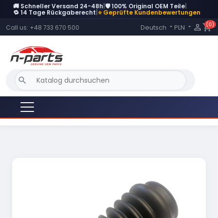
🚚 Schneller Versand 24-48h
|
🛡️ 100% Original OEM Teile
|
DERZEIT NICHT AUF LAGER
🔁 14 Tage Rückgaberecht
|
⭐ Geprüfte Kundenbewertungen
(0)
Language:

shopping_cart
Deutsch
PLN
Call us:
+48 733 670 500


search