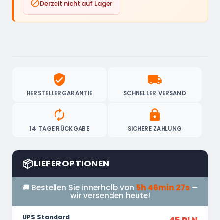

Derzeit nicht auf Lager
verified_user
local_shipping
HERSTELLERGARANTIE
SCHNELLER VERSAND
autorenew
lock
14 TAGE RÜCKGABE
SICHERE ZAHLUNG
📦
LIEFEROPTIONEN
🚚 Bestellen Sie innerhalb von
5h 46min 26s
— wir versenden heute!
UPS Standard