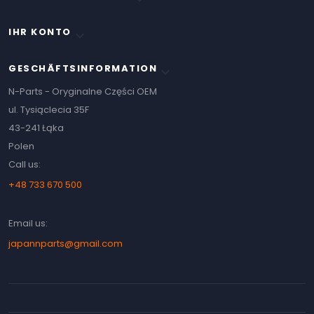
IHR KONTO

GESCHÄFTSINFORMATION
keyboard_arrow_down
N-Parts - Oryginalne Części OEM
ul. Tysiąclecia 35F
43-241 Łąka
Polen
Call us:
+48 733 670 500
Email us:
japannparts@gmail.com