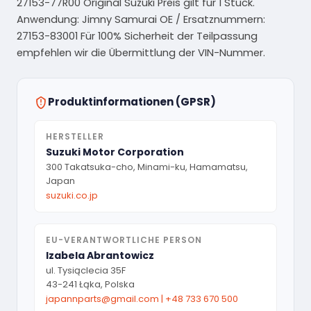
27153-77R00 Original Suzuki Preis gilt für 1 Stück.
Anwendung: Jimny Samurai OE / Ersatznummern:
27153-83001 Für 100% Sicherheit der Teilpassung
empfehlen wir die Übermittlung der VIN-Nummer.
Produktinformationen (GPSR)
HERSTELLER
Suzuki Motor Corporation
300 Takatsuka-cho, Minami-ku, Hamamatsu,
Japan
suzuki.co.jp
EU-VERANTWORTLICHE PERSON
Izabela Abrantowicz
ul. Tysiąclecia 35F
43-241 Łąka, Polska
japannparts@gmail.com
|
+48 733 670 500