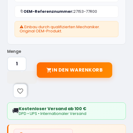
🔖
OEM-Referenznummer:
27153-77R00
⚠️ Einbau durch qualifizierten Mechaniker.
Original OEM-Produkt.
Menge
IN DEN WARENKORB

favorite_border
Kostenloser Versand ab 100 €
🚚
DPD • UPS • Internationaler Versand