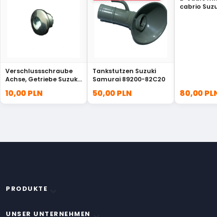
cabrio Suz
65750-803
Verschlussschraube
Tankstutzen Suzuki
Achse, Getriebe Suzuki
Samurai 89200-82C20
09248-20003
10,00 PLN
50,00 PLN
80,00 PL
PRODUKTE

UNSER UNTERNEHMEN
