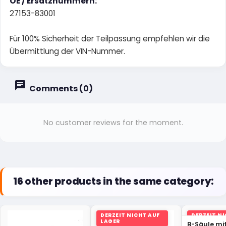
OE / Ersatznummern:
27153-83001
Für 100% Sicherheit der Teilpassung empfehlen wir die
Übermittlung der VIN-Nummer.
Comments (0)
No customer reviews for the moment.
16 other products in the same category:
DERZEIT NICHT AUF
DERZEIT N
LAGER
LAGER
B-Säule mitt