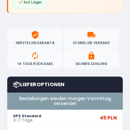

Auf Lager
verified_user
local_shipping
HERSTELLERGARANTIE
SCHNELLER VERSAND
autorenew
lock
14 TAGE RÜCKGABE
SICHERE ZAHLUNG
📦
LIEFEROPTIONEN
Bestellungen werden morgen Vormittag
versendet
UPS Standard
45 PLN
3-7 Tage