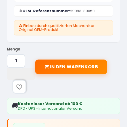
🔖
OEM-Referenznummer:
29983-80050
⚠️ Einbau durch qualifizierten Mechaniker.
Original OEM-Produkt.
Menge
IN DEN WARENKORB

favorite_border
Kostenloser Versand ab 100 €
🚚
DPD • UPS • Internationaler Versand