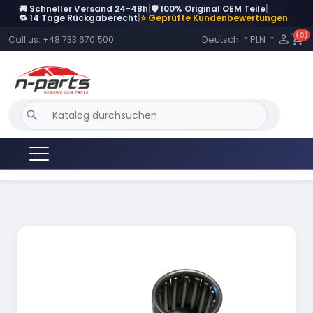
🚚 Schneller Versand 24-48h
|
🛡️ 100% Original OEM Teile
|
🔁 14 Tage Rückgaberecht
|
⭐ Geprüfte Kundenbewertungen
(0)
Language:

shopping_cart
Deutsch
PLN
Call us:
+48 733 670 500


search