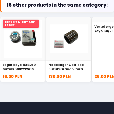
16 other products in the same category:
DERZEIT NICHT AUF
LAGER
Verteilerge
koyo 60/28
Suzuki Jim
Lager Koyo 15x32x9
Nadellager Getriebe
Suzuki 60022RSCM
Suzuki Grand Vitara
XL-7 09263-25051
16,00 PLN
130,00 PLN
25,00 PL