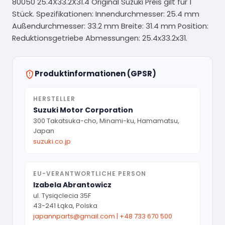
80050 25.4X33.2X31.4 Original Suzuki Preis gilt für 1
Stück. Spezifikationen: Innendurchmesser: 25.4 mm
Außendurchmesser: 33.2 mm Breite: 31.4 mm Position:
Reduktionsgetriebe Abmessungen: 25.4x33.2x31.
Produktinformationen (GPSR)
HERSTELLER
Suzuki Motor Corporation
300 Takatsuka-cho, Minami-ku, Hamamatsu,
Japan
suzuki.co.jp
EU-VERANTWORTLICHE PERSON
Izabela Abrantowicz
ul. Tysiąclecia 35F
43-241 Łąka, Polska
japannparts@gmail.com
|
+48 733 670 500