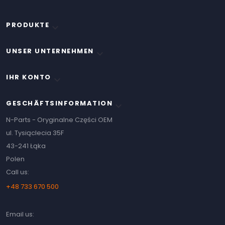
PRODUKTE

UNSER UNTERNEHMEN

IHR KONTO

GESCHÄFTSINFORMATION
keyboard_arrow_down
N-Parts - Oryginalne Części OEM
ul. Tysiąclecia 35F
43-241 Łąka
Polen
Call us:
+48 733 670 500
Email us: