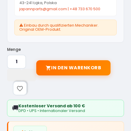
43-241 Łąka, Polska
japannparts@gmail.com
|
+48 733 670 500
⚠️ Einbau durch qualifizierten Mechaniker.
Original OEM-Produkt.
Menge
IN DEN WARENKORB

favorite_border
Kostenloser Versand ab 100 €
🚚
DPD • UPS • Internationaler Versand