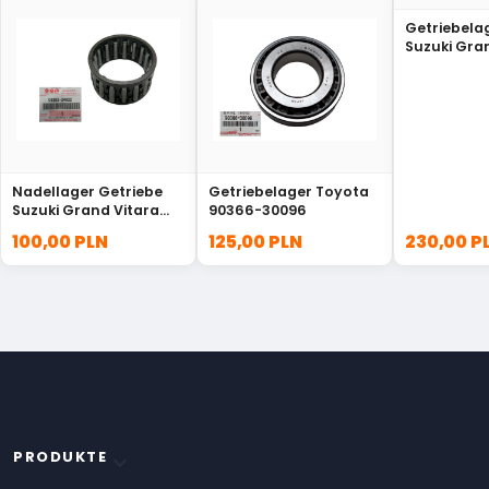
Getriebela
Suzuki Gra
09264-250
Nadellager Getriebe
Getriebelager Toyota
Suzuki Grand Vitara
90366-30096
XL-7 09263-24022
100,00 PLN
125,00 PLN
230,00 P
PRODUKTE
