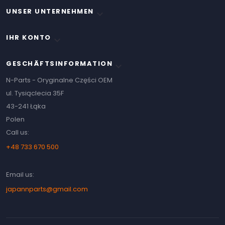
UNSER UNTERNEHMEN

IHR KONTO

GESCHÄFTSINFORMATION
keyboard_arrow_down
N-Parts - Oryginalne Części OEM
ul. Tysiąclecia 35F
43-241 Łąka
Polen
Call us:
+48 733 670 500
Email us:
japannparts@gmail.com