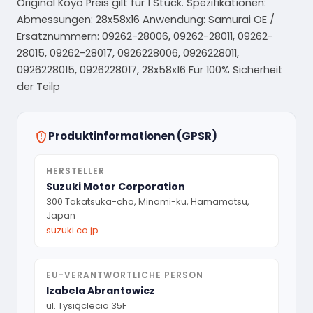
Original Koyo Preis gilt für 1 Stück. Spezifikationen:
Abmessungen: 28x58x16 Anwendung: Samurai OE /
Ersatznummern: 09262-28006, 09262-28011, 09262-
28015, 09262-28017, 0926228006, 0926228011,
0926228015, 0926228017, 28x58x16 Für 100% Sicherheit
der Teilp
Produktinformationen (GPSR)
HERSTELLER
Suzuki Motor Corporation
300 Takatsuka-cho, Minami-ku, Hamamatsu,
Japan
suzuki.co.jp
EU-VERANTWORTLICHE PERSON
Izabela Abrantowicz
ul. Tysiąclecia 35F