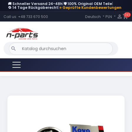
🚚 Schneller Versand 24-48h
|
🛡️ 100% Original OEM Teile
|
🔁 14 Tage Rückgaberecht
|
⭐ Geprüfte Kundenbewertungen
(0)
Language:

shopping_cart
Deutsch
PLN
Call us:
+48 733 670 500


search