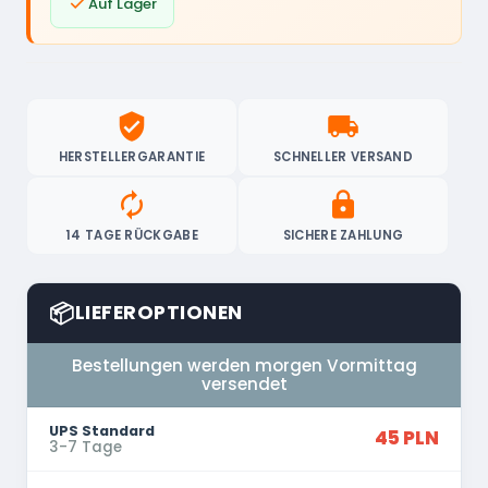

Auf Lager
verified_user
local_shipping
HERSTELLERGARANTIE
SCHNELLER VERSAND
autorenew
lock
14 TAGE RÜCKGABE
SICHERE ZAHLUNG
📦
LIEFEROPTIONEN
Bestellungen werden morgen Vormittag
versendet
UPS Standard
45 PLN
3-7 Tage